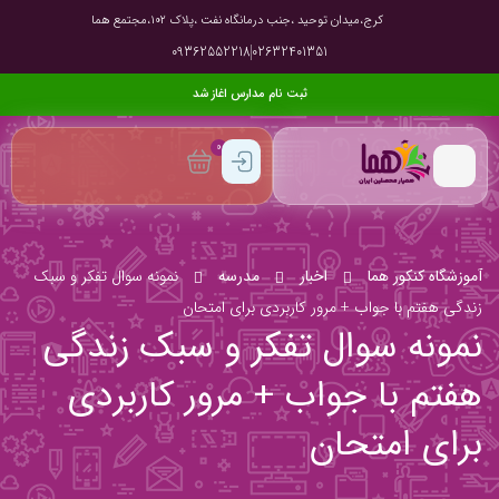
کرج،میدان توحید ،جنب درمانگاه نفت ،پلاک ۱۰۲،مجتمع هما
09362552218
02632401351
ثبت نام مدارس اغاز شد
0
آموزشگاه کنکور هما
اخبار
مدرسه
نمونه سوال تفکر و سبک
زندگی هفتم با جواب + مرور کاربردی برای امتحان
نمونه سوال تفکر و سبک زندگی
هفتم با جواب + مرور کاربردی
برای امتحان