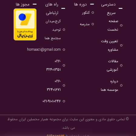
دسترسی
دوره ها
راه های
مجوز ها
سریع
ارتباطی
کنکور
صفحه
کرج،میدان
مدرسه
نخست
توحید
مجتمع هما
تعیین وقت
مشاوره
homaac1@gmail.com
مقالات
026-
آموزشی
32401351
درباره
026-
موسسه هما
32401671
021-91010246
© تمامی حقوق مادی و معنوی این سایت برای مجموعه همیار محصلین ایران محفوظ
می باشد.