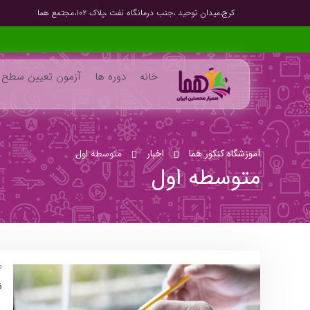
کرج،میدان توحید ،جنب درمانگاه نفت ،پلاک ۱۰۲،مجتمع هما
خانه
دوره ها
آزمون تعیین سطح
آموزشگاه کنکور هما
اخبار
متوسطه اول
متوسطه اول
م
ن