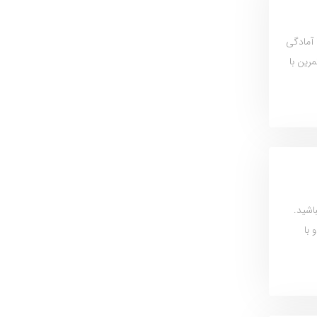
 آمادگی
رین با
اشید.
با