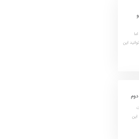
و
ما
انید این
دوم
ت
 این