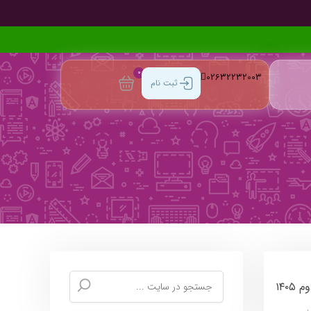
0
02632232003
ثبت نام
۱۴۰