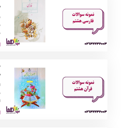
د
م
د
س
م
د
ا
ش
ا