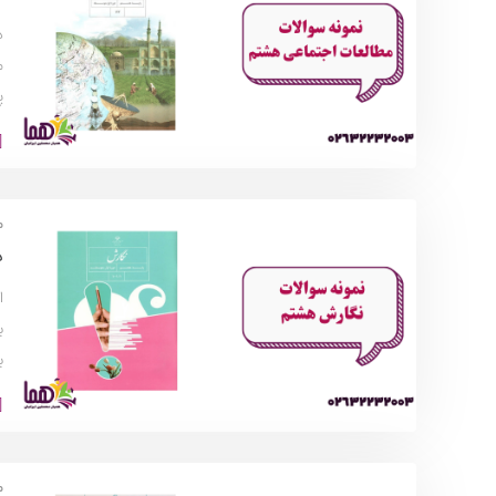
د
م
پ
م
د
ا
ب
ب
م