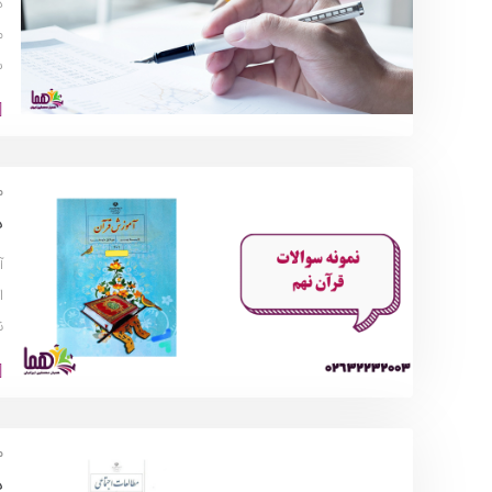
د
م
س
م
د
آ
ا
ن
م
د