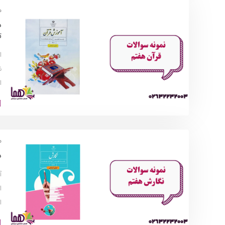
م
د
ت
ا
ن
ا
م
د
آ
ا
ا