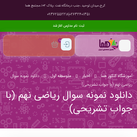
کرج،میدان توحید ،جنب درمانگاه نفت ،پلاک ۱۰۲،مجتمع هما
09362552218
02632401351
ثبت نام مدارس اغاز شد
0
آموزشگاه کنکور هما
اخبار
متوسطه اول
دانلود نمونه سوال
ریاضی نهم (با جواب تشریحی)
دانلود نمونه سوال ریاضی نهم (با
جواب تشریحی)