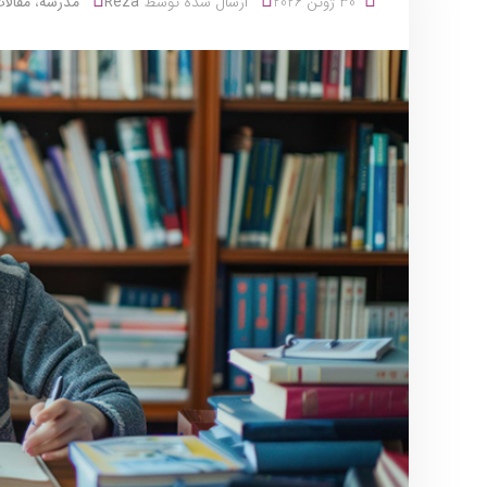
30 ژوئن 2026
ارسال شده توسط
Reza
مدرسه
،
مقالا