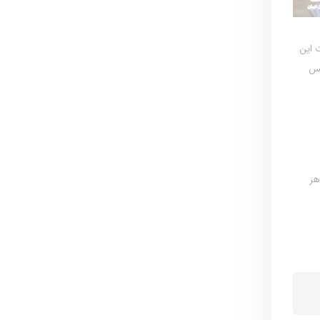
 این
کس
هر