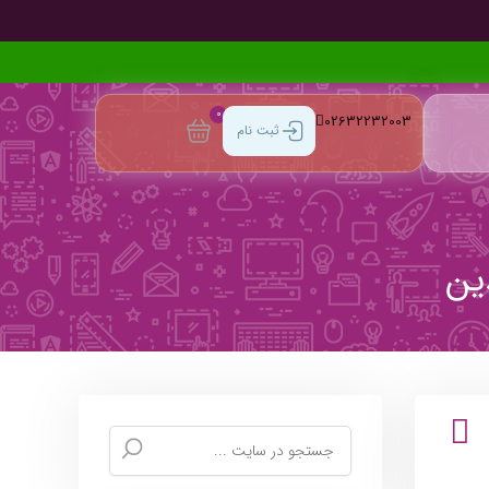
0
02632232003
ثبت نام