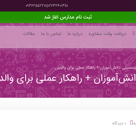
09362552218
02632401351
ثبت نام مدارس اغاز شد
دریافت وقت مشاوره
درباره ما
تماس با ما
مقالات
ه
0 دیدگاه