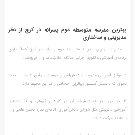
بهترین
مدرسه متوسطه
دوم
پسرانه
در کرج از نظر
مدیریتی و ساختاری
1- مديریت بهترین مدرسه متوسطه دوم پسرانه در کرج,”هما” داراي
برنامه‌ي آموزشي و تقويم اجرايي سالانه، فعّاليّت‌ها و … مي‌باشد.
2- عوامل آموزشي مدرسه‌، با دانش‌آموزان دوست و رفيق هستنــــد؛ به
نحوي که دانــش‌آمـــوز زيباترين احساس را در اين محيط دارد.
3- در اين مدرسه، دانش‌آموزان در کارهاي گروهي و فعّاليّت‌هاي
آموزشي ـ تربيتي مثل شوراي دانش‌آموزي، اقامه‌ي نماز، انجمن علمي و …
با علاقه شرکت دارند.