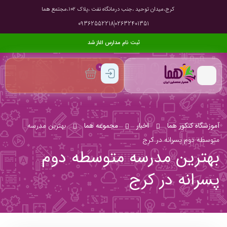
کرج،میدان توحید ،جنب درمانگاه نفت ،پلاک ۱۰۲،مجتمع هما
09362552218
02632401351
ثبت نام مدارس اغاز شد
0
آموزشگاه کنکور هما
اخبار
مجموعه هما
بهترین مدرسه
متوسطه دوم پسرانه در کرج
بهترین مدرسه متوسطه دوم
پسرانه در کرج