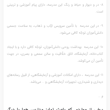
8- در و ديوار و حياط و رنگ این مدرسه، داراي پيام آموزشي و تربيتي
است.
9- در این مدرسه با تأمين سرويس ايّاب و ذهاب، به سلامت جسمي
دانش‌آموزان توجّه کافي مي‌شود.
10- این مدرسه بهداشت روحي دانش‌آموزان، توجّه کافي دارد و با ايجاد
کتاب‌خانه، آزمايشگاه، اتاق خلّاقيت و سالن سمعي و بصري، در جهت
تأمين آن مي‌کوشد.
11- این مدرسه ، داراي امکانات آموزشي و آزمايشگاهي، از قبيل رسانه‌هاي
ديداري و شنيداري، تجهيزات آزمايشگاهي و … مي‌باشد.
و …
برخی از مواردی که باعث تمایز مدارس هما با دیگر