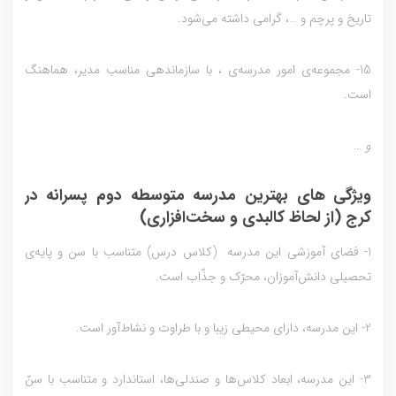
تاريخ و پرچم و …، گرامي داشته مي‌شود.
15- مجموعه‌ي امور مدرسه‌ي ، با سازماندهي مناسب مدير، هماهنگ
است.
و …
ويژگی های بهترین مدرسه متوسطه دوم پسرانه در
کرج (از لحاظ کالبدی و سخت‌افزاری)
1- فضاي آموزشي این مدرسه (کلاس درس) متناسب با سن و پايه‌ي
تحصيلي دانش‌آموزان، محرّک و جذّاب است.
2- این مدرسه، داراي محيطي زيبا و با طراوت و نشاط‌آور است.
3- این مدرسه، ابعاد کلاس‌ها و صندلي‌ها، استاندارد و متناسب با سنّ