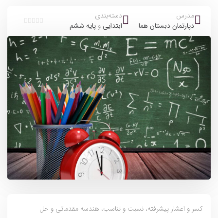
مدرس
دسته‌بندی
دپارتمان دبستان هما
ابتدایی
و
پایه ششم
ب
د
و
ن
ا
م
ت
ی
ا
ز
0
ر
ا
ی
کسر و اعشار پیشرفته، نسبت و تناسب، هندسه مقدماتی و حل