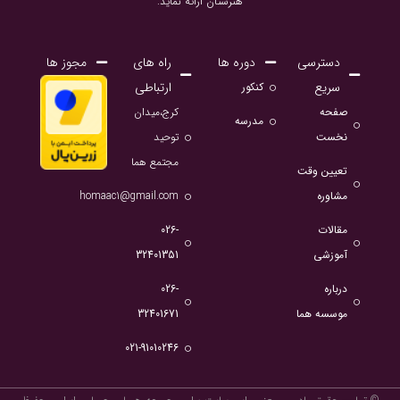
هنرستان ارائه نماید.
دسترسی
دوره ها
راه های
مجوز ها
سریع
ارتباطی
کنکور
صفحه
کرج،میدان
مدرسه
نخست
توحید
مجتمع هما
تعیین وقت
مشاوره
homaac1@gmail.com
مقالات
026-
آموزشی
32401351
درباره
026-
موسسه هما
32401671
021-91010246