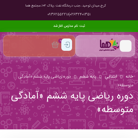
کرج،میدان توحید ،جنب درمانگاه نفت ،پلاک ۱۰۲،مجتمع هما
09362552218
02632401351
ثبت نام مدارس اغاز شد
0
خانه
ابتدایی
پایه ششم
دوره ریاضی پایه ششم «آمادگی
متوسطه»
دوره ریاضی پایه ششم «آمادگی
متوسطه»