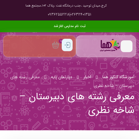
کرج،میدان توحید ،جنب درمانگاه نفت ،پلاک ۱۰۲،مجتمع هما
09362552218
02632401351
ثبت نام مدارس اغاز شد
0
آموزشگاه کنکور هما
اخبار
دپارتمان پایه
معرفی رشته های
دبیرستان – شاخه نظری
معرفی رشته های دبیرستان –
شاخه نظری