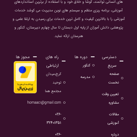
های انسانی توانمند، کوشا و خلاق خود و با استفاده از برترین استانداردهای
آموزشی، برنامه ریزی منظم و سیستم های نوین مدیریت می کوشد خدمات
آموزشی را با بالاترین کیفیت و کامل ترین خدمات برای رسیدن به ارتقا علمی و
پژوهشی دانش آموزان از پایه اول دبستان تا سال چهارم دبیرستان، کنکور و
هنرستان ارائه نماید.
دسترسی
دوره ها
راه های
مجوز ها
سریع
ارتباطی
کنکور
صفحه
کرج،میدان
مدرسه
نخست
توحید
مجتمع هما
تعیین وقت
مشاوره
homaac1@gmail.com
مقالات
026-
آموزشی
32401351
درباره
026-