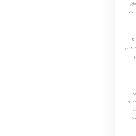
های
است.
تا
‌ها در
و
ی
خصی،
عث
ده