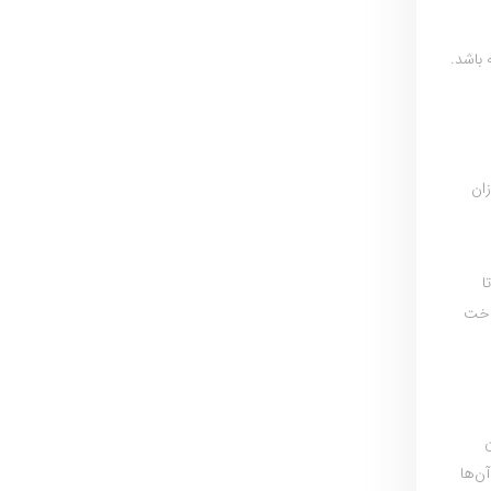
 باشد.
زان
ا
ناخت
ن
ن‌ها