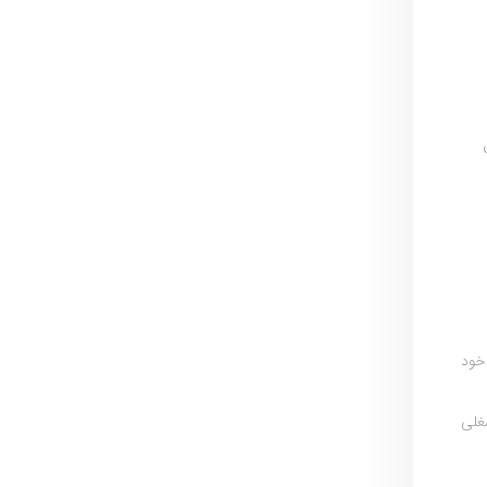
ین
خود
غلی