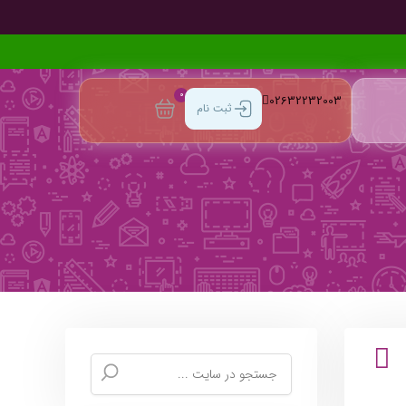
0
02632232003
ثبت نام