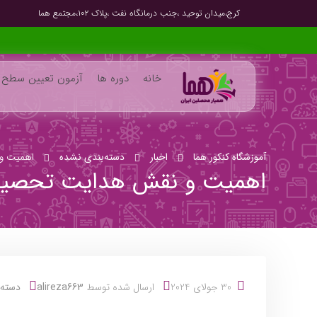
کرج،میدان توحید ،جنب درمانگاه نفت ،پلاک ۱۰۲،مجتمع هما
خانه
دوره ها
آزمون تعیین سطح
آموزشگاه کنکور هما
اخبار
دسته‌بندی نشده
اهمیت و 
اهمیت و نقش هدایت تحصیلی
30 جولای 2024
ارسال شده توسط
alireza663
دسته‌