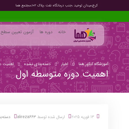
کرج،میدان توحید ،جنب درمانگاه نفت ،پلاک ۱۰۲،مجتمع هما
خانه
دوره ها
آزمون تعیین سطح
آموزشگاه کنکور هما
اخبار
دسته‌بندی نشده
اهمیت دو
اهمیت دوره متوسطه اول
13 فوریه 2025
ارسال شده توسط
alireza663
دسته‌ب