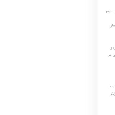
 علوم
های
ردی
ی در
ی بر
تر