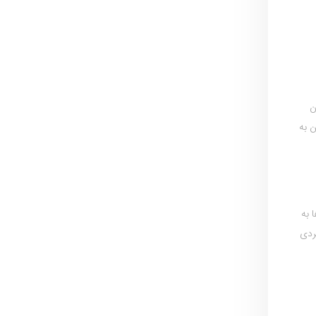
ن
 به
 به
ردی