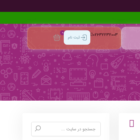
0
02632232003
ثبت نام