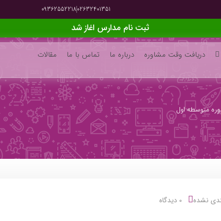
09362552218
02632401351
ثبت نام مدارس اغاز شد
دریافت وقت مشاوره
درباره ما
تماس با ما
مقالات
ره متوسطه اول
ندی نشده
0 دیدگاه